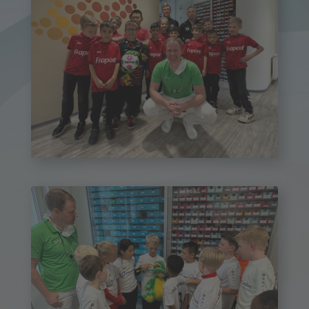
Usingen
Bad Nauheim
Nachricht
Datenschutz
Ich stimme zu, dass meine Angaben aus diesem
Kontaktformular zur Beantwortung meines Anliegens
erhoben und verarbeitet werden. Weitere Informationen
und Widerrufshinweise finden Sie in unserer
Datenschutzerklärung.
Anfrage abschicken