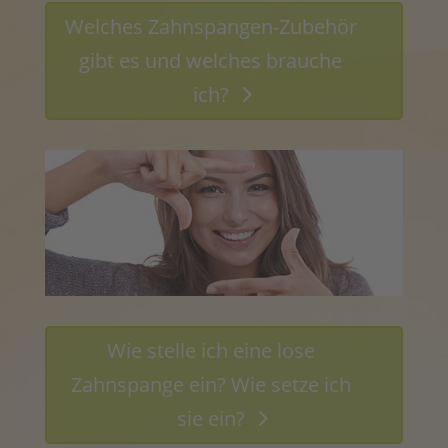
Welches Zahnspangen-Zubehör
Schließen
gibt es und welches brauche
ich?
Wie stelle ich eine lose
Zahnspange ein? Wie setze ich
sie ein?