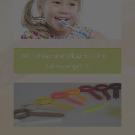
Usingen
Bad Nauheim
Nachricht
Wie reinige und pflege ich eine
Zahnspange?
Datenschutz
Ich stimme zu, dass meine Angaben aus diesem
Kontaktformular zur Beantwortung meines Anliegens
erhoben und verarbeitet werden. Weitere Informationen
und Widerrufshinweise finden Sie in unserer
Datenschutzerklärung.
Anfrage abschicken