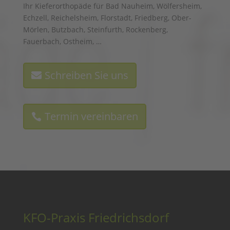
Ihr Kieferorthopäde für Bad Nauheim, Wölfersheim,
Echzell, Reichelsheim, Florstadt, Friedberg, Ober-
Mörlen, Butzbach, Steinfurth, Rockenberg,
Fauerbach, Ostheim, …
Schreiben Sie uns
Termin vereinbaren
KFO-Praxis Friedrichsdorf