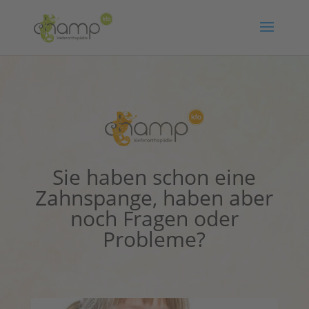
Nehmen Sie mit uns Kontakt auf:
Schreiben Sie uns eine eMail:
praxis@champ-kfo.de
Rufen Sie uns an:
06172 – 99 73 100
Oder füllen Sie unser Kontaktformular aus:
Name
Sie haben schon eine
Zahnspange, haben aber
noch Fragen oder
E-Mail-Adresse
Probleme?
Bevorzugter Standort
Friedrichsdorf